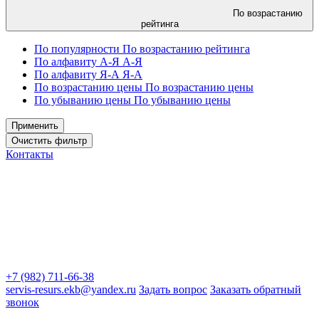
По возрастанию
рейтинга
По популярности
По возрастанию рейтинга
По алфавиту А-Я
А-Я
По алфавиту Я-А
Я-А
По возрастанию цены
По возрастанию цены
По убыванию цены
По убыванию цены
Контакты
+7 (982) 711-66-38
servis-resurs.ekb@yandex.ru
Задать вопрос
Заказать обратный
звонок